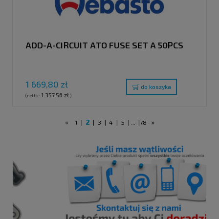
ADD-A-CIRCUIT ATO FUSE SET A 50PCS
1 669,80 zł
do koszyka
1 357,56 zł
(netto:
)
«
2
»
1
|
|
3
|
4
|
5
|
...
|
78