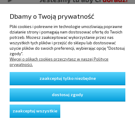
Dbamy o Twoją prywatność
Pliki cookies i pokrewne im technologie umożliwiają poprawne
POMOC
działanie strony i pomagają nam dostosować ofertę do Twoich
potrzeb. Możesz zaakceptować wykorzystanie przez nas
wszystkich tych plików i przejść do sklepu lub dostosować
użycie plików do swoich preferencji, wybierając opcję "Dostosuj
DOSTAWA I PŁATNOŚCI
zgody".
Więcej o plikach cookies przeczytasz w naszej Polityce
prywatności.
MOJE KONTO
zaakceptuj tylko niezbędne
GWARANCJA I ZWROTY
dostosuj zgody
O FIRMIE
zaakceptuj wszystkie
pokaż pełną wersję strony