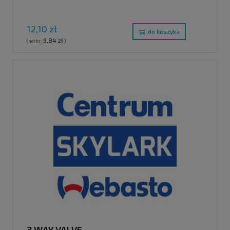
12,10 zł
do koszyka
9,84 zł
(netto:
)
3 WAY VALVE