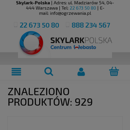
Skylark-Polska
| Adres:
ul. Madziarów 54
,
04-
444
Warszawa
| Tel:
22 673 50 80
| E-
mail:
info@ogrzewania.pl
22 673 50 80
888 234 567
ZNALEZIONO
PRODUKTÓW: 929