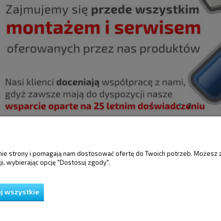
1
2
ŚCI
MOJE KONTO
GWARANCJA I 
anie strony i pomagają nam dostosować ofertę do Twoich potrzeb. Możesz 
i, wybierając opcję "Dostosuj zgody".
Twoje zamówienia
Gwarancja
Ustawienia konta
Reklamacje i zwro
Przechowalnia
j wszystkie
ień