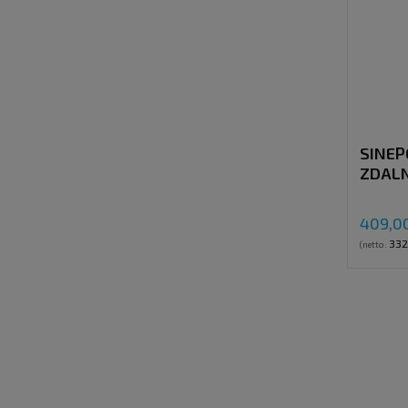
SINEP
ZDAL
INWE
SINUS
409,00
DSP-T
332
(netto: