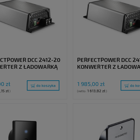
CTPOWER DCC 2412-20
PERFECTPOWER DCC 24
ERTER Z ŁADOWARKĄ
KONWERTER Z ŁADOW
12V (20A)
24V > 12V (40A)
00 zł
1 985,00 zł
do koszyka
do ko
,15 zł
1 613,82 zł
)
(netto:
)