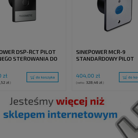
OWER DSP-RCT PILOT
SINEPOWER MCR-9
NEGO STEROWANIA DO
STANDARDOWY PILOT
RTERÓW
ZDALNEGO STEROWANI
OIDALNYCH SINEPOWER
 zł
404,00 zł
do koszyka
do ko
,52 zł
328,46 zł
)
(netto:
)