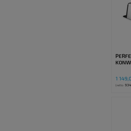
PERFE
KONW
24V > 
1 149,
934
(netto: