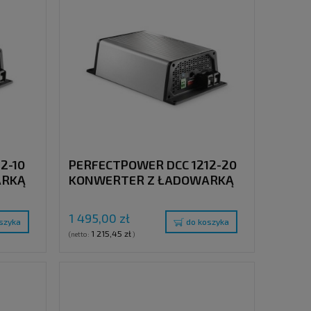
2-10
PERFECTPOWER DCC 1212-20
ARKĄ
KONWERTER Z ŁADOWARKĄ
12V > 12V (20A)
1 495,00 zł
szyka
do koszyka
1 215,45 zł
(netto:
)