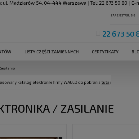
s:
ul. Madziarów 54
,
04-444
Warszawa
| Tel:
22 673 50 80
| E-m
ZAREJESTRUJ SIĘ
22 673 50 
UKTÓW
LISTY CZĘŚCI ZAMIENNYCH
CERTYFIKATY
BL
Zasilanie
sowany katalog elektroniki firmy WAECO do pobrania
tutaj
KTRONIKA / ZASILANIE