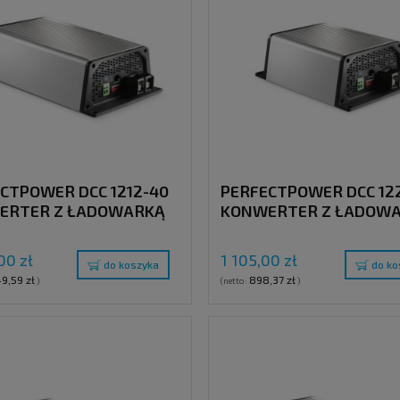
CTPOWER DCC 1212-40
PERFECTPOWER DCC 122
ERTER Z ŁADOWARKĄ
KONWERTER Z ŁADOW
12V (40A)
12V > 24V (10A)
00 zł
1 105,00 zł
do koszyka
do ko
49,59 zł
898,37 zł
)
(netto:
)