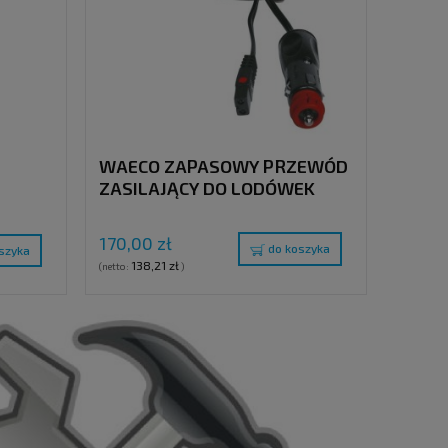
WAECO ZAPASOWY PRZEWÓD
ZASILAJĄCY DO LODÓWEK
TERMOELEKTRYCZNYCH, 650
A
CM
170,00 zł
do koszyka
szyka
138,21 zł
(netto:
)