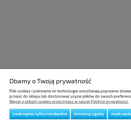
Dbamy o Twoją prywatność
POMOC
DOSTAWA I PŁATNO
Pliki cookies i pokrewne im technologie umożliwiają poprawne dział
przejść do sklepu lub dostosować użycie plików do swoich preferencj
Więcej o plikach cookies przeczytasz w naszej Polityce prywatności.
Regulamin
Raty/Leasing
Polityka prywatności
Faktury i paragony
Koszty dostawy
zaakceptuj tylko niezbędne
dostosuj zgody
zaakceptu
Czas realizacji zamów
Sposoby płatności