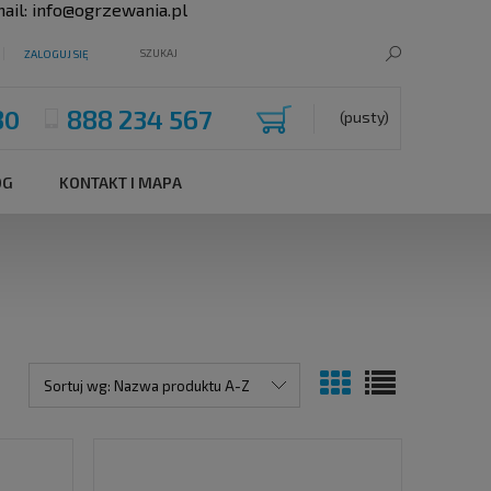
ail:
info@ogrzewania.pl
ZALOGUJ SIĘ
80
888 234 567
(pusty)
OG
KONTAKT I MAPA
Sortuj wg:
Nazwa produktu A-Z