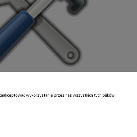
ZWROTY
O FIRMIE
zaakceptować wykorzystanie przez nas wszystkich tych plików i
Kontakt i mapa
ty
Dotacje EU
Informacje o firmie