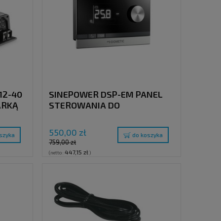
12-40
SINEPOWER DSP-EM PANEL
ARKĄ
STEROWANIA DO
INWERTERÓW
SINUSOIDALNYCH SINEPOWER
550,00 zł
szyka
do koszyka
DSP-T
759,00 zł
447,15 zł
(netto:
)