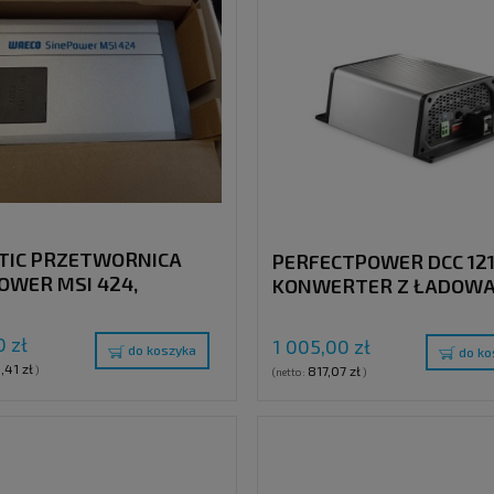
TIC PRZETWORNICA
PERFECTPOWER DCC 121
OWER MSI 424,
KONWERTER Z ŁADOW
TER SINUSOIDALNY,
12V > 12V (10A)
/24 V
 zł
1 005,00 zł
do koszyka
do ko
,41 zł
817,07 zł
)
(netto:
)