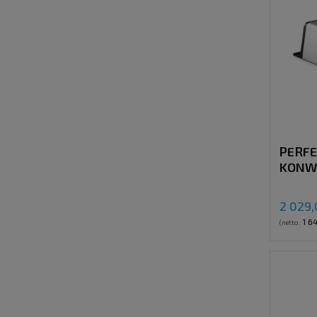
PERFE
KONW
12V > 
2 029,
1 6
(netto: