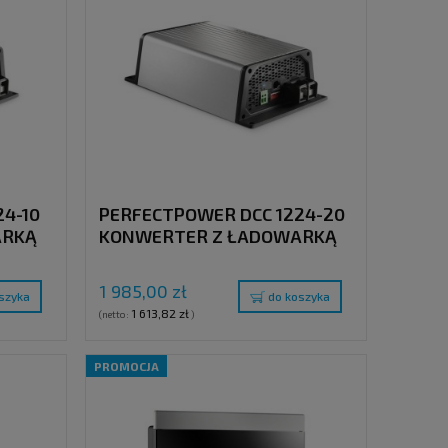
4-10
PERFECTPOWER DCC 1224-20
ARKĄ
KONWERTER Z ŁADOWARKĄ
12V > 24V (20A)
1 985,00 zł
szyka
do koszyka
1 613,82 zł
(netto:
)
PROMOCJA