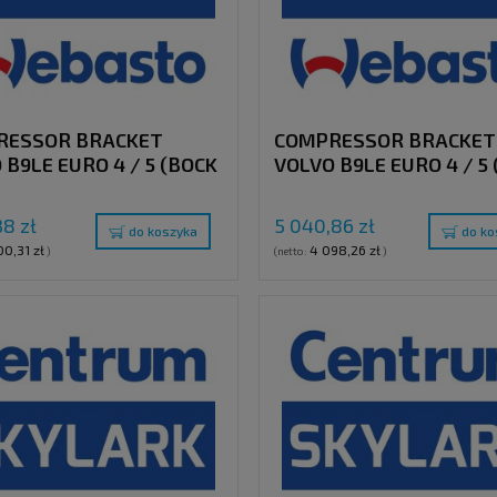
RESSOR BRACKET
COMPRESSOR BRACKET
 B9LE EURO 4 / 5 (BOCK
VOLVO B9LE EURO 4 / 5 
- BITZER 4UFC)
430)
38 zł
5 040,86 zł
do koszyka
do ko
00,31 zł
4 098,26 zł
)
(netto:
)