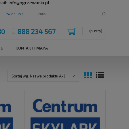
ail:
info@ogrzewania.pl
ZALOGUJ SIĘ
80
888 234 567
(pusty)
OG
KONTAKT I MAPA
Sortuj wg:
Nazwa produktu A-Z