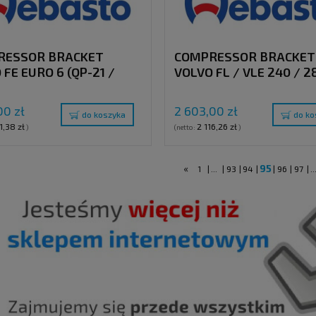
RESSOR BRACKET
COMPRESSOR BRACKET
 FE EURO 6 (QP-21 /
VOLVO FL / VLE 240 / 2
) WITH CLUTCH PULLEY
WITH ORIGINAL OPTION
(WITH AND WITHOUT A
00 zł
2 603,00 zł
do koszyka
do ko
1,38 zł
2 116,26 zł
)
(netto:
)
«
95
1
|
...
|
93
|
94
|
|
96
|
97
|
..