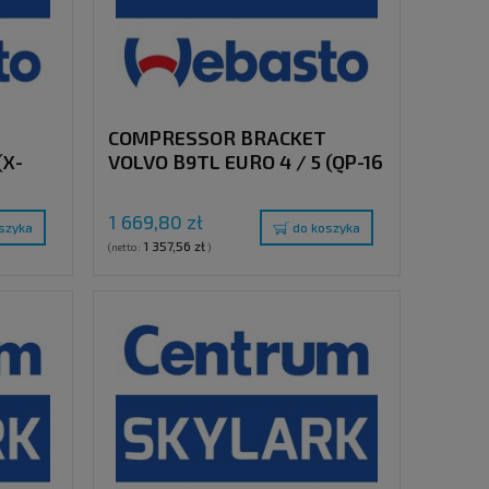
COMPRESSOR BRACKET
(X-
VOLVO B9TL EURO 4 / 5 (QP-16
/ TM-16)
1 669,80 zł
szyka
do koszyka
1 357,56 zł
(netto:
)