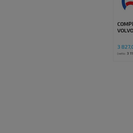
COMP
VOLVO
TM-21
"E"
3 827,
3 11
(netto: