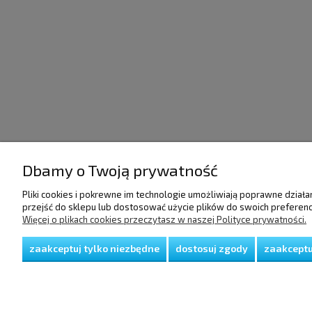
Dbamy o Twoją prywatność
POMOC
DOSTAWA I PŁATNO
Pliki cookies i pokrewne im technologie umożliwiają poprawne dział
przejść do sklepu lub dostosować użycie plików do swoich preferencj
Więcej o plikach cookies przeczytasz w naszej Polityce prywatności.
Regulamin
Raty/Leasing
Polityka prywatności
Faktury i paragony
Koszty dostawy
zaakceptuj tylko niezbędne
dostosuj zgody
zaakceptu
Czas realizacji zamów
Sposoby płatności