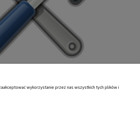
ZWROTY
O FIRMIE
zaakceptować wykorzystanie przez nas wszystkich tych plików i
Kontakt i mapa
ty
Dotacje EU
Informacje o firmie