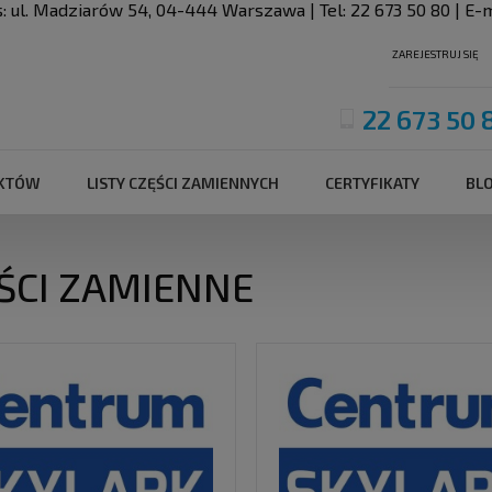
s:
ul. Madziarów 54
,
04-444
Warszawa
| Tel:
22 673 50 80
| E-m
ZAREJESTRUJ SIĘ
22 673 50 
UKTÓW
LISTY CZĘŚCI ZAMIENNYCH
CERTYFIKATY
BL
ŚCI ZAMIENNE