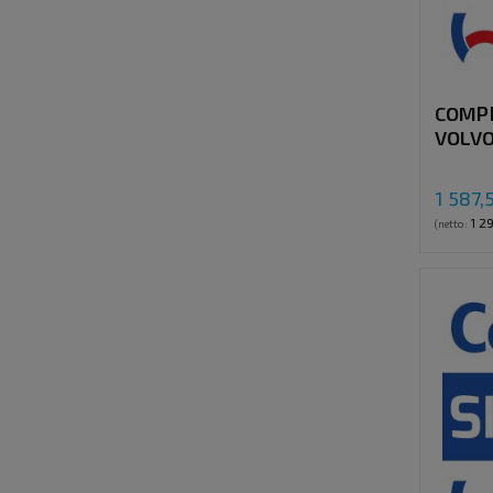
COMP
VOLVO
/ TM-
1 587,
1 2
(netto: