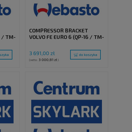
COMPRESSOR BRACKET
 / TM-
VOLVO FE EURO 6 (QP-16 / TM-
Y "E"
16) WITH CLUTCH PULLEY "S"
3 691,00 zł
szyka
do koszyka
3 000,81 zł
(netto:
)