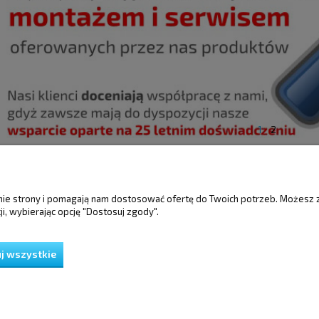
1
2
ŚCI
MOJE KONTO
GWARANCJA I 
anie strony i pomagają nam dostosować ofertę do Twoich potrzeb. Możesz 
i, wybierając opcję "Dostosuj zgody".
Twoje zamówienia
Gwarancja
Ustawienia konta
Reklamacje i zwro
Przechowalnia
j wszystkie
ień