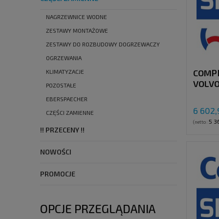
NAGRZEWNICE WODNE
ZESTAWY MONTAŻOWE
ZESTAWY DO ROZBUDOWY DOGRZEWACZY
OGRZEWANIA
COMP
KLIMATYZACJE
VOLVO
POZOSTAŁE
FK40 
EBERSPAECHER
ALTE
6 602,
CZĘŚCI ZAMIENNE
5 3
(netto:
!! PRZECENY !!
NOWOŚCI
PROMOCJE
OPCJE PRZEGLĄDANIA