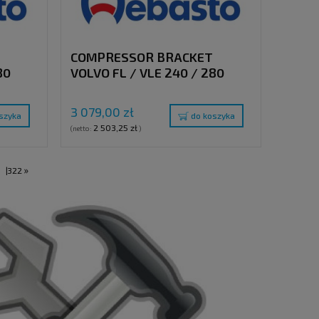
COMPRESSOR BRACKET
80
VOLVO FL / VLE 240 / 280
WITHOUT ORIGINAL OPTION
/C)
(WITH AND WITHOUT A/C)
3 079,00 zł
szyka
do koszyka
2 503,25 zł
(netto:
)
»
.
|
322