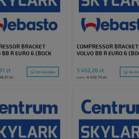
RESSOR BRACKET
COMPRESSOR BRACKET
 B8 R EURO 6 (BOCK
VOLVO B8 R EURO 6 (BO
- BITZER 4UFC + BOSCH
FK40 - BITZER 4UFC)
RNATOR)
97 zł
5 452,26 zł
do koszyka
do ko
68,27 zł
4 432,73 zł
)
(netto:
)