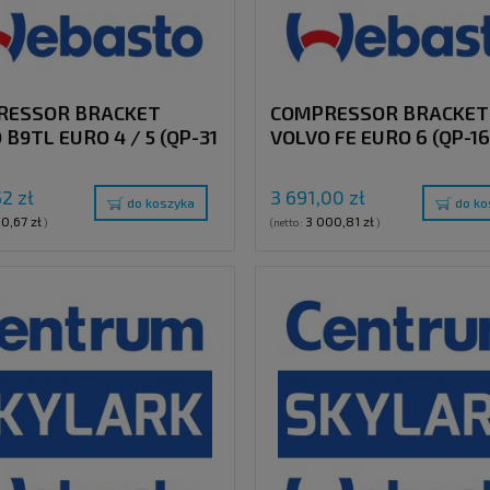
RESSOR BRACKET
COMPRESSOR BRACKET
 B9TL EURO 4 / 5 (QP-31
VOLVO FE EURO 6 (QP-16
31)
16) WITH CLUTCH PULLE
52 zł
3 691,00 zł
do koszyka
do ko
90,67 zł
3 000,81 zł
)
(netto:
)