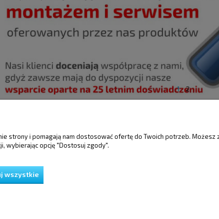
1
2
ŚCI
MOJE KONTO
GWARANCJA I 
anie strony i pomagają nam dostosować ofertę do Twoich potrzeb. Możesz 
i, wybierając opcję "Dostosuj zgody".
Twoje zamówienia
Gwarancja
Ustawienia konta
Reklamacje i zwro
Przechowalnia
j wszystkie
ień