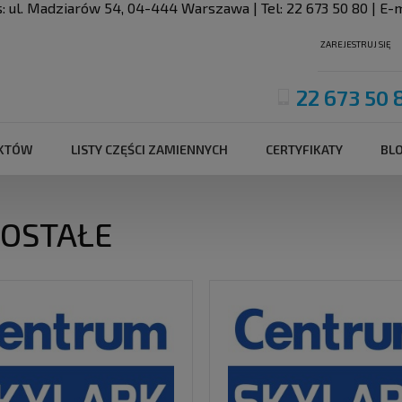
s:
ul. Madziarów 54
,
04-444
Warszawa
| Tel:
22 673 50 80
| E-m
ZAREJESTRUJ SIĘ
22 673 50 
UKTÓW
LISTY CZĘŚCI ZAMIENNYCH
CERTYFIKATY
BL
OSTAŁE