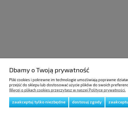
Dbamy o Twoją prywatność
POMOC
DOSTAWA I PŁATNO
Pliki cookies i pokrewne im technologie umożliwiają poprawne dział
przejść do sklepu lub dostosować użycie plików do swoich preferencj
Więcej o plikach cookies przeczytasz w naszej Polityce prywatności.
Regulamin
Raty/Leasing
Polityka prywatności
Faktury i paragony
Koszty dostawy
zaakceptuj tylko niezbędne
dostosuj zgody
zaakceptu
Czas realizacji zamów
Sposoby płatności