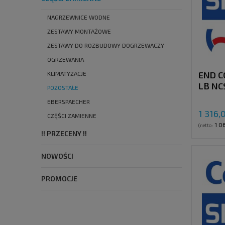
NAGRZEWNICE WODNE
ZESTAWY MONTAŻOWE
ZESTAWY DO ROZBUDOWY DOGRZEWACZY
OGRZEWANIA
END C
KLIMATYZACJE
LB NC
POZOSTAŁE
EBERSPAECHER
1 316,
CZĘŚCI ZAMIENNE
1 0
(netto:
!! PRZECENY !!
NOWOŚCI
PROMOCJE