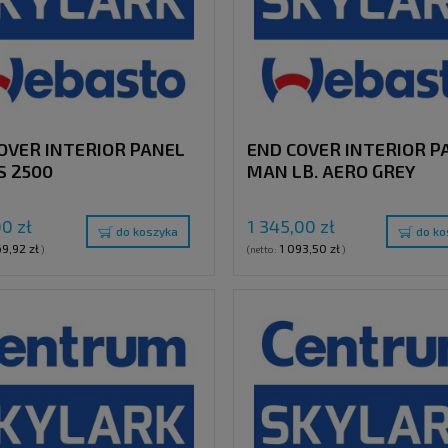
OVER INTERIOR PANEL
END COVER INTERIOR P
S 2500
MAN LB. AERO GREY
00 zł
1 345,00 zł
do koszyka
do ko
69,92 zł
1 093,50 zł
)
(netto:
)