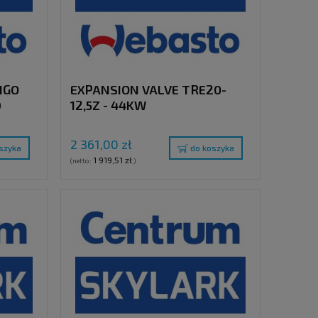
IGO
EXPANSION VALVE TRE20-
D
12,5Z - 44KW
2 361,00 zł
szyka
do koszyka
1 919,51 zł
(netto:
)