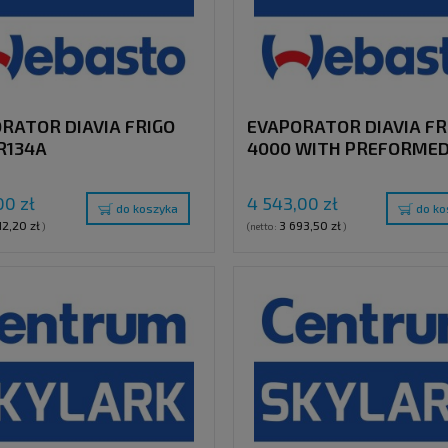
RATOR DIAVIA FRIGO
EVAPORATOR DIAVIA FR
R134A
4000 WITH PREFORME
TUBES
00 zł
4 543,00 zł
do koszyka
do ko
12,20 zł
3 693,50 zł
)
(netto:
)