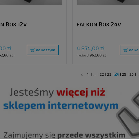
N BOX 12V
FALKON BOX 24V
00 zł
4 874,00 zł
do koszyka
do ko
62,60 zł
3 962,60 zł
)
(netto:
)
«
24
1
|
...
|
22
|
23
|
|
25
|
26
|
..