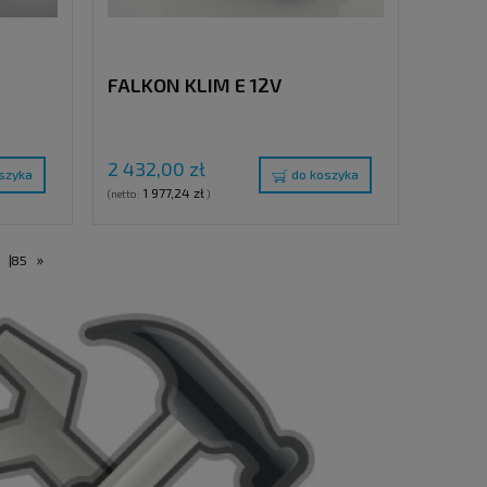
FALKON KLIM E 12V
2 432,00 zł
szyka
do koszyka
1 977,24 zł
(netto:
)
»
.
|
85