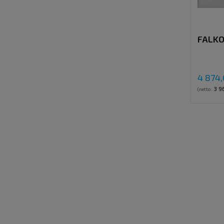
FALKO
4 874,
3 9
(netto: