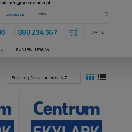
ail:
info@ogrzewania.pl
ZALOGUJ SIĘ
80
888 234 567
(pusty)
OG
KONTAKT I MAPA
Sortuj wg:
Nazwa produktu A-Z