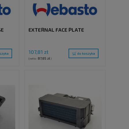
SE
EXTERNAL FACE PLATE
107,81 zł
szyka
do koszyka
87,65 zł
(netto:
)