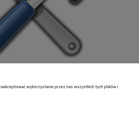
ZWROTY
O FIRMIE
zaakceptować wykorzystanie przez nas wszystkich tych plików i
Kontakt i mapa
ty
Dotacje EU
Informacje o firmie