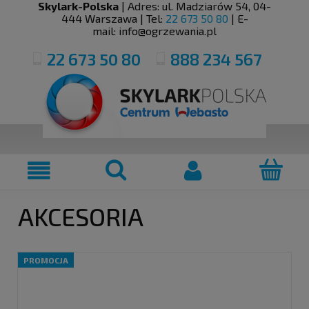
Skylark-Polska
| Adres:
ul. Madziarów 54
,
04-
444
Warszawa
| Tel:
22 673 50 80
| E-
mail:
info@ogrzewania.pl
22 673 50 80
888 234 567
AKCESORIA
PROMOCJA