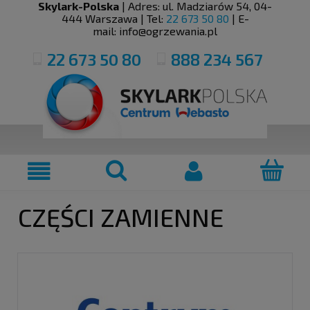
Skylark-Polska
| Adres:
ul. Madziarów 54
,
04-
444
Warszawa
| Tel:
22 673 50 80
| E-
mail:
info@ogrzewania.pl
22 673 50 80
888 234 567
CZĘŚCI ZAMIENNE