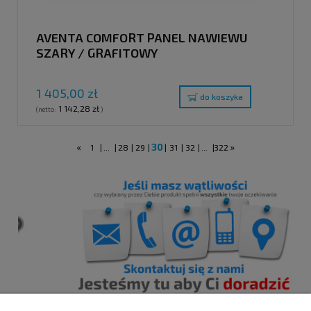
AVENTA COMFORT PANEL NAWIEWU
SZARY / GRAFITOWY
1 405,00 zł
do koszyka
1 142,28 zł
(netto:
)
«
30
»
1
|
...
|
28
|
29
|
|
31
|
32
|
...
|
322