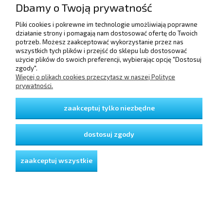
Dbamy o Twoją prywatność
Pliki cookies i pokrewne im technologie umożliwiają poprawne
POMOC
działanie strony i pomagają nam dostosować ofertę do Twoich
potrzeb. Możesz zaakceptować wykorzystanie przez nas
wszystkich tych plików i przejść do sklepu lub dostosować
użycie plików do swoich preferencji, wybierając opcję "Dostosuj
DOSTAWA I PŁATNOŚCI
zgody".
Więcej o plikach cookies przeczytasz w naszej Polityce
prywatności.
MOJE KONTO
zaakceptuj tylko niezbędne
GWARANCJA I ZWROTY
dostosuj zgody
O FIRMIE
zaakceptuj wszystkie
pokaż pełną wersję strony
Sklep internetowy Shoper Premium