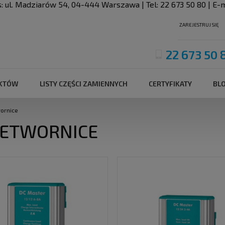
s:
ul. Madziarów 54
,
04-444
Warszawa
| Tel:
22 673 50 80
| E-m
ZAREJESTRUJ SIĘ
22 673 50 
UKTÓW
LISTY CZĘŚCI ZAMIENNYCH
CERTYFIKATY
BL
ornice
ETWORNICE