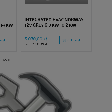
INTEGRATED HVAC NORWAY
 14 KW
12V GREY 6,3 KW 10,2 KW
5 070,00 zł
szyka
do koszyka
4 121,95 zł
(netto:
)
»
.
|
322