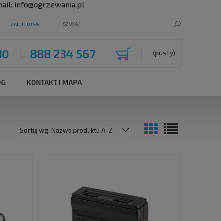
ail:
info@ogrzewania.pl
ZALOGUJ SIĘ
80
888 234 567
(pusty)
OG
KONTAKT I MAPA
Sortuj wg:
Nazwa produktu A-Z