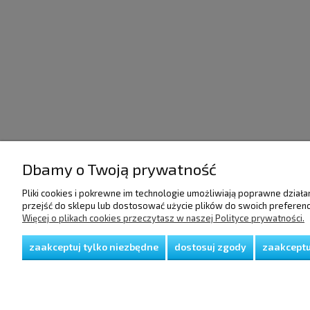
Dbamy o Twoją prywatność
POMOC
DOSTAWA I PŁATNO
Pliki cookies i pokrewne im technologie umożliwiają poprawne dział
przejść do sklepu lub dostosować użycie plików do swoich preferencj
Więcej o plikach cookies przeczytasz w naszej Polityce prywatności.
Regulamin
Raty/Leasing
Polityka prywatności
Faktury i paragony
Koszty dostawy
zaakceptuj tylko niezbędne
dostosuj zgody
zaakceptu
Czas realizacji zamów
Sposoby płatności