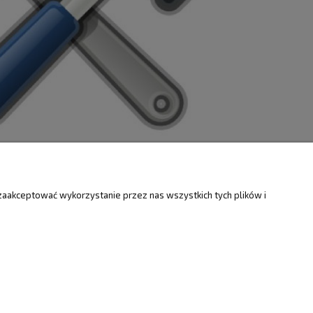
ZWROTY
O FIRMIE
zaakceptować wykorzystanie przez nas wszystkich tych plików i
Kontakt i mapa
ty
Dotacje EU
Informacje o firmie