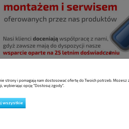
1
2
ŚCI
MOJE KONTO
GWARANCJA I 
anie strony i pomagają nam dostosować ofertę do Twoich potrzeb. Możesz 
i, wybierając opcję "Dostosuj zgody".
Twoje zamówienia
Gwarancja
Ustawienia konta
Reklamacje i zwro
Przechowalnia
j wszystkie
ień