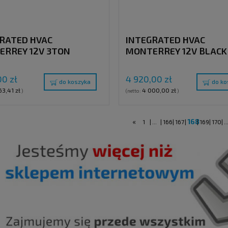
RATED HVAC
INTEGRATED HVAC
ERREY 12V 3TON
MONTERREY 12V BLACK
14,6 KW
00 zł
4 920,00 zł
do koszyka
do ko
63,41 zł
4 000,00 zł
)
(netto:
)
«
168
1
|
...
|
166
|
167
|
|
169
|
170
|
..