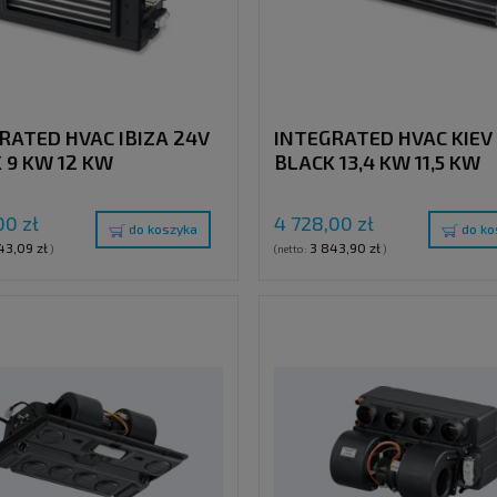
RATED HVAC IBIZA 24V
INTEGRATED HVAC KIEV
 9 KW 12 KW
BLACK 13,4 KW 11,5 KW
00 zł
4 728,00 zł
do koszyka
do ko
43,09 zł
3 843,90 zł
)
(netto:
)