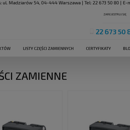
s:
ul. Madziarów 54
,
04-444
Warszawa
| Tel:
22 673 50 80
| E-m
ZAREJESTRUJ SIĘ
22 673 50 
UKTÓW
LISTY CZĘŚCI ZAMIENNYCH
CERTYFIKATY
BL
ŚCI ZAMIENNE