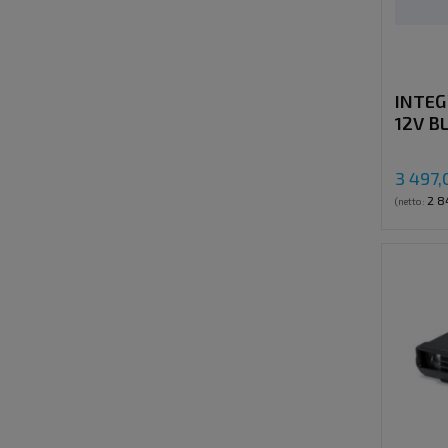
INTEG
12V B
3 497,
2 8
(netto: