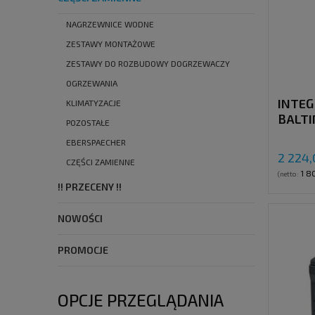
NAGRZEWNICE WODNE
ZESTAWY MONTAŻOWE
ZESTAWY DO ROZBUDOWY DOGRZEWACZY
OGRZEWANIA
INTEG
KLIMATYZACJE
BALTI
POZOSTAŁE
BLACK
EBERSPAECHER
2 224,
CZĘŚCI ZAMIENNE
1 8
(netto:
!! PRZECENY !!
NOWOŚCI
PROMOCJE
OPCJE PRZEGLĄDANIA