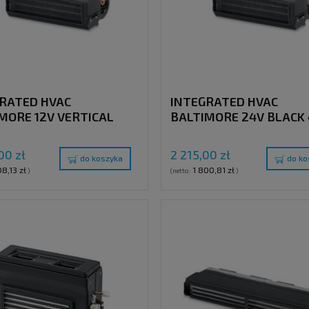
RATED HVAC
INTEGRATED HVAC
MORE 12V VERTICAL
BALTIMORE 24V BLACK
 4 KW 2 KW
2 KW
00 zł
2 215,00 zł
do koszyka
do ko
08,13 zł
1 800,81 zł
)
(netto:
)