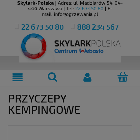
Skylark-Polska
| Adres:
ul. Madziarów 54
,
04-
444
Warszawa
| Tel:
22 673 50 80
| E-
mail:
info@ogrzewania.pl
22 673 50 80
888 234 567
PRZYCZEPY
KEMPINGOWE