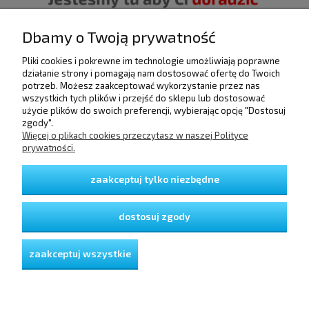
Dbamy o Twoją prywatność
Pliki cookies i pokrewne im technologie umożliwiają poprawne
POMOC
działanie strony i pomagają nam dostosować ofertę do Twoich
potrzeb. Możesz zaakceptować wykorzystanie przez nas
wszystkich tych plików i przejść do sklepu lub dostosować
użycie plików do swoich preferencji, wybierając opcję "Dostosuj
DOSTAWA I PŁATNOŚCI
zgody".
Więcej o plikach cookies przeczytasz w naszej Polityce
prywatności.
MOJE KONTO
zaakceptuj tylko niezbędne
GWARANCJA I ZWROTY
dostosuj zgody
O FIRMIE
zaakceptuj wszystkie
pokaż pełną wersję strony