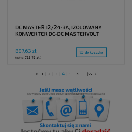
DC MASTER 12/24-3A, IZOLOWANY
KONWERTER DC-DC MASTERVOLT
897,63 zł
do koszyka
729,78 zł
(netto:
)
«
4
»
1
|
2
|
3
|
|
5
|
6
|
...
|
55