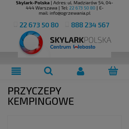
Skylark-Polska
| Adres:
ul. Madziarów 54
,
04-
444
Warszawa
| Tel:
22 673 50 80
| E-
mail:
info@ogrzewania.pl
22 673 50 80
888 234 567
PRZYCZEPY
KEMPINGOWE