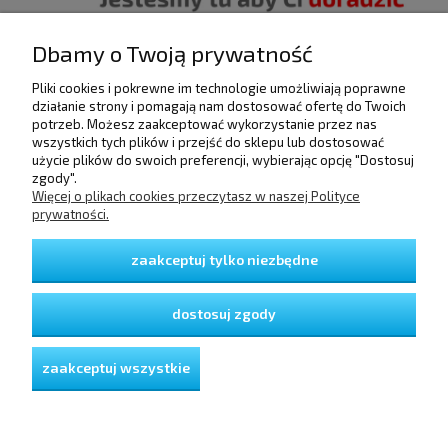
Dbamy o Twoją prywatność
Pliki cookies i pokrewne im technologie umożliwiają poprawne
POMOC
działanie strony i pomagają nam dostosować ofertę do Twoich
potrzeb. Możesz zaakceptować wykorzystanie przez nas
wszystkich tych plików i przejść do sklepu lub dostosować
użycie plików do swoich preferencji, wybierając opcję "Dostosuj
DOSTAWA I PŁATNOŚCI
zgody".
Więcej o plikach cookies przeczytasz w naszej Polityce
prywatności.
MOJE KONTO
zaakceptuj tylko niezbędne
GWARANCJA I ZWROTY
dostosuj zgody
O FIRMIE
zaakceptuj wszystkie
pokaż pełną wersję strony