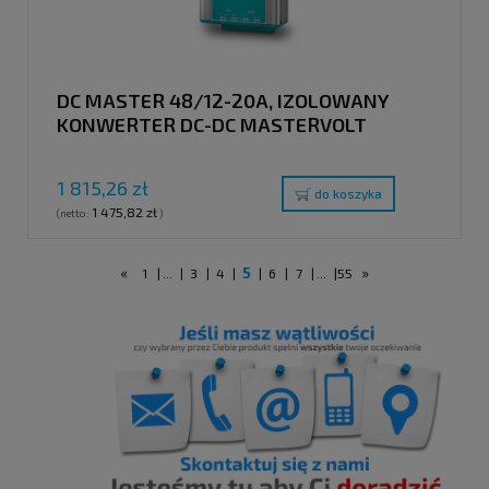
DC MASTER 48/12-20A, IZOLOWANY
KONWERTER DC-DC MASTERVOLT
1 815,26 zł
do koszyka
1 475,82 zł
(netto:
)
«
5
»
1
|
...
|
3
|
4
|
|
6
|
7
|
...
|
55