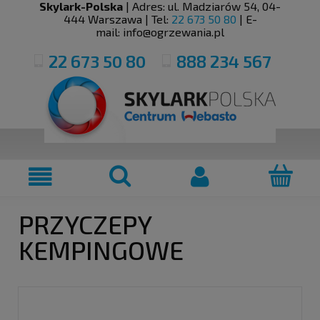
Skylark-Polska
| Adres:
ul. Madziarów 54
,
04-
444
Warszawa
| Tel:
22 673 50 80
| E-
mail:
info@ogrzewania.pl
22 673 50 80
888 234 567
PRZYCZEPY
KEMPINGOWE