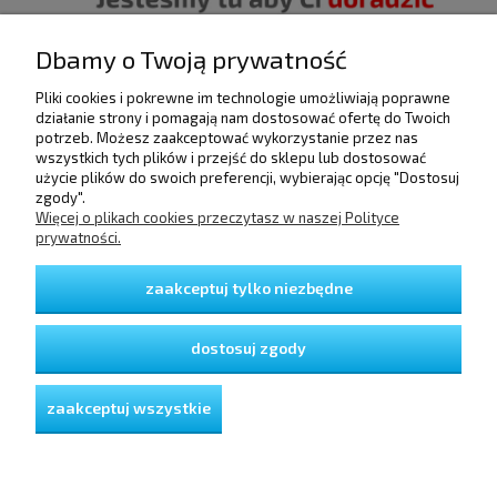
Dbamy o Twoją prywatność
Pliki cookies i pokrewne im technologie umożliwiają poprawne
POMOC
działanie strony i pomagają nam dostosować ofertę do Twoich
potrzeb. Możesz zaakceptować wykorzystanie przez nas
wszystkich tych plików i przejść do sklepu lub dostosować
użycie plików do swoich preferencji, wybierając opcję "Dostosuj
DOSTAWA I PŁATNOŚCI
zgody".
Więcej o plikach cookies przeczytasz w naszej Polityce
prywatności.
MOJE KONTO
zaakceptuj tylko niezbędne
GWARANCJA I ZWROTY
dostosuj zgody
O FIRMIE
zaakceptuj wszystkie
pokaż pełną wersję strony