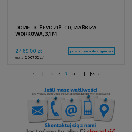
DOMETIC REVO ZIP 310, MARKIZA
WORKOWA, 3,1 M
2 469,00 zł
powiadom o dostępności
2 007,32 zł
(netto:
)
«
7
»
1
|
...
|
5
|
6
|
|
8
|
9
|
...
|
55